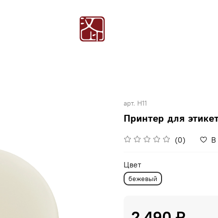
арт.
H11
Принтер для этике
(0)
В
Цвет
бежевый
2 490 ₽